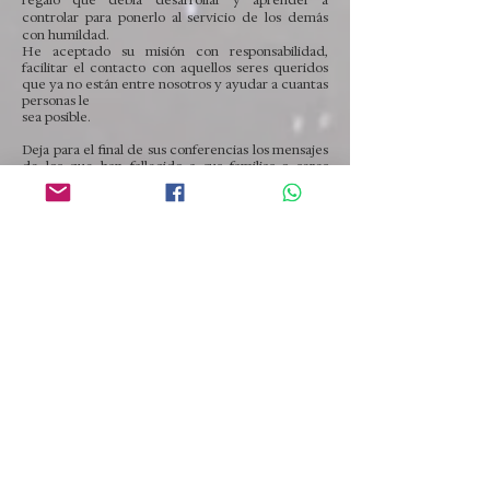
regalo que debía desarrollar y aprender a
controlar para ponerlo al servicio de los demás
con humildad.
He aceptado su misión con responsabilidad,
facilitar el contacto con aquellos seres queridos
que ya no están entre nosotros y ayudar a cuantas
personas le
sea posible.
Deja para el final de sus conferencias los mensajes
de los que han fallecido a sus familias o seres
queridos, provocando sorpresa, emoción y
asombro en estos y cuando menos perplejidad en
aquellos más escépticos. Hoy la mediumnidad se
presenta con un discurso más intelectual y
emocional, centrada en el contacto psíquico con
el más allá y en la aportación de información
canalizada por vía extrasensorial..."
Cuando tenía 23 años se fué a Montreal a
entrenarse en el SSF de John y Marilyn Rossner
durante dos años y medio, donde aprendió los
entresijos de la comunicación mediúmnica.
Después tomó cursos en el Arthur Findlay
College en Inglaterra.
Su deseo de comprender el comportamiento
social, las experiencias humanas y la Psyche, lo
llevó a estudiar distintas áreas relacionadas con la
mente, la conducta humana y las experiencias