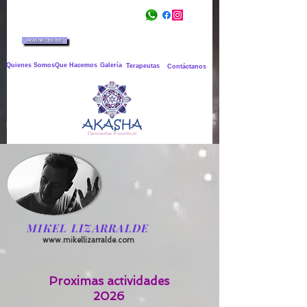
AKASHA ONLINE
Quienes Somos
Que Hacemos
Galería
Terapeutas
Contáctanos
MIKEL LIZARRALDE
www.mikellizarralde.com
Proximas actividades
2026