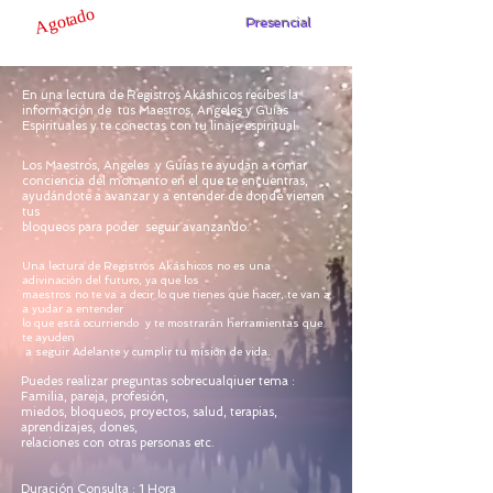
Agotado
Presencial
En una lectura de Registros Akáshicos recibes la
información de tus Maestros, Angeles y Guías
Espirituales y te conectas con tu linaje espiritual.
Los Maestros, Angeles y Guías te ayudan a tomar
conciencia del momento en el que te encuentras,
ayudándote a avanzar y a entender de donde vienen
tus
bloqueos para poder seguir avanzando.
Una lectura de Registros Akáshicos no es una
adivinación del futuro, ya que los
maestros no te va a decir lo que tienes que hacer, te van a
a yudar a entender
lo que está ocurriendo y te mostrarán herramientas que
te ayuden
a seguir Adelante y cumplir tu misión de vida.
Puedes realizar preguntas sobrecualqiuer tema :
Familia, pareja, profesión,
miedos, bloqueos, proyectos, salud, terapias,
aprendizajes, dones,
relaciones con otras personas etc.
Duración Consulta : 1 Hora