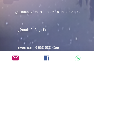
¿Cuando?
: Septiembre
18-19-20-21-22
¿Donde?
Bogotá -
Inversión
: $ 650.000 Cop.
Informes e Inscripciones:
+57 319 6153937
-
+57 316 9422684
info@akashadespertar.com
Separa tu consuta
Regístrate