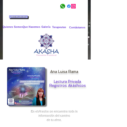
AKASHA ONLINE
Quienes Somos
Que Hacemos
Galería
Terapeutas
Contáctanos
Ana Luisa Rama
Lectura Privada
Registros Akáshicos
En el Akasha se encuentra toda la
información del camino
de tu alma.