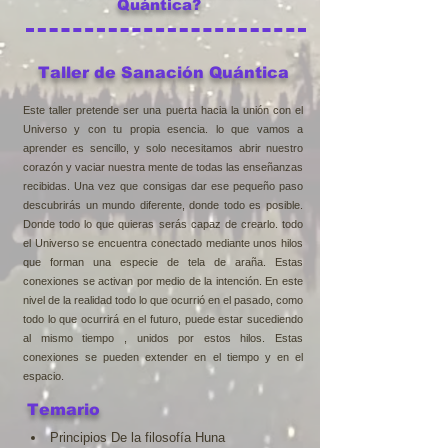
Quántica?
Taller de Sanación Quántica
Este taller pretende ser una puerta hacia la unión con el
Universo y con tu propia esencia. lo que vamos a
aprender es sencillo, y solo necesitamos abrir nuestro
corazón y vaciar nuestra mente de todas las enseñanzas
recibidas. Una vez que consigas dar ese pequeño paso
descubrirás un mundo diferente, donde todo es posible.
Donde todo lo que quieras serás capaz de crearlo. todo
el Universo se encuentra conectado mediante unos hilos
que forman una especie de tela de araña. Estas
conexiones se activan por medio de la intención. En este
nivel de la realidad todo lo que ocurrió en el pasado, como
todo lo que ocurrirá en el futuro, puede estar sucediendo
al mismo tiempo , unidos por estos hilos. Estas
conexiones se pueden extender en el tiempo y en el
espacio.
Temario
Principios De la filosofía Huna