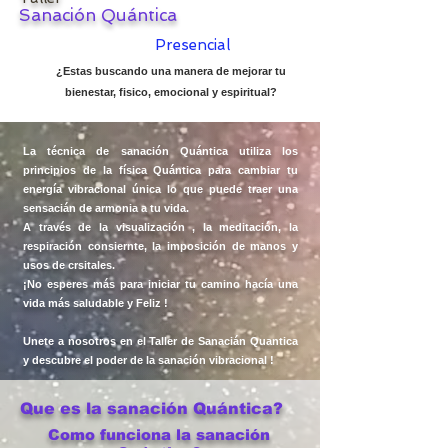
Sanación Quántica
Presencial
¿Estas buscando una manera de mejorar tu
bienestar, fisico, emocional y espiritual?
La técnica de sanación Quántica utiliza los
principios de la física Quántica para cambiar tu
energía vibracional única lo que puede traer una
sensacián de armonia a tu vida.
A través de la visualización , la meditación, la
respiración consiernte, la imposición de manos y
usos de crsitales.
¡No esperes más para iniciar tu camino hacía una
vida más saludable y Feliz !
Unete a nosotros en el Taller de Sanacián Quantica
y descubre el poder de la sanación vibracional !
Que es la sanación Quántica?
Como funciona la sanación