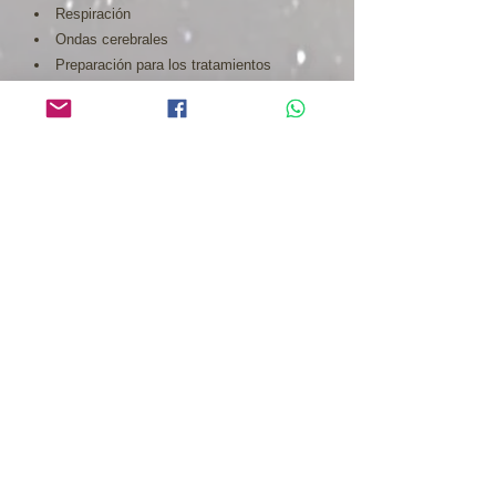
Respiración
Ondas cerebrales
Preparación para los tratamientos
Autotratmientos
Tratamientos entre compañeros
Se entrega Certificado internacional
¿Cuando?
Septiembre 23 y 24
¿Donde?
Bogotá - Hotel Portón 84
Inversión
: $
1.100.000
Cop.
Informes e Inscripciones:
+57 319 6153937
-
+57 316