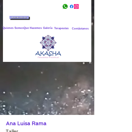
AKASHA ONLINE
Quienes Somos
Que Hacemos
Galería
Terapeutas
Contáctanos
Ana Luisa Rama
Taller