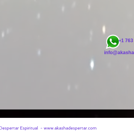
+1 763 20
info@akasha
Despertar Espiritual -
www.akashadespertar.com