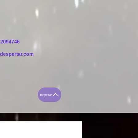
94746
despertar.com
Regresar